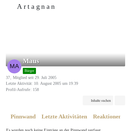
Artagnan
Mitglieder
Maus
Bürger
37
Mitglied seit 29. Juli 2005
Letzte Aktivität:
10. August 2005 um 19:39
Profil-Aufrufe
158
Inhalte suchen
Pinnwand
Letzte Aktivitäten
Reaktionen
Ü
Es wurden noch keine Einträge an der Pinnwand verfasst.