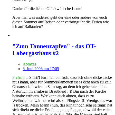
Danke für die lieben Glückwünsche Leute!
Aber mal was anderes, geht der eine oder andere von euch
diesen Sommer auf Reisen oder verbringt ihr die Ferien wie
ich auf Balkonien?
"Zum Tannenzapfen" - das OT-
Labergasthaus #2
Abraxas
6. Juni 2006 um 17:05
P-chan
: T-Shirt?! Brrr, ich bin froh, dass ich ohne dicke Jacke
raus kann, aber für Sommerklamotten ist es echt noch zu kalt.
Genauso kalt wie am Samstag, an dem ich geheiratet habe.
Natürlich im armlosen Brautkleid :-)) Bin nach der Kirche
beinahe erfroren. Wer kann auch ahnen, dass es zu
Weihnachten wärmer wird als zu Pfingsten!!! Wenigstens war
´s trocken. Mein Mann (huh, das klingt noch sehr seltsam) hat
sich direkt ne dicke Erkältung eingefangen, obwohl der es im
Anzug viel wärmer hatte als ich. (Na, die Männer sind halt