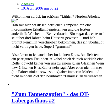
Abraxas
10. April 2006 um 08:22
Wilkommen zurück im schönen *kühlen* Norden Athelas.
Hab mir hier bei diesen herrlichen Temperaturen eine
mordsmäßige Erkältung eingefangen und die letzten
anderthalb Wochen im Bett verbracht. Bin sogar das erste mal
seit über drei Jahren beim Hausarzt gewesen ... und hab
prompt Penicillin verschrieben bekommen, das ich überhaupt
nicht vertragen habe. Super! *grummel*
Also feiern tu ich auch eher im kleinen Kreis. Am liebsten mit
ein paar guten Freunden. Alkohol spielt da nich wirklich eine
Rolle, obwohl keiner von uns zu einem guten Gläschen Wein
bzw Gläschen Bier/Radler nein sagt. Aber eben nicht immer
(die Fahrer trinken sowieso nix) aber immer in Maßen und
nicht mit dem Ziel den berühmten "Filmriss" zu verursachen.
"Zum Tannenzapfen" - das OT-
Labergasthaus #2