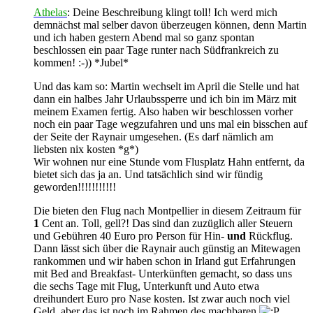
Athelas
: Deine Beschreibung klingt toll! Ich werd mich
demnächst mal selber davon überzeugen können, denn Martin
und ich haben gestern Abend mal so ganz spontan
beschlossen ein paar Tage runter nach Südfrankreich zu
kommen! :-)) *Jubel*
Und das kam so: Martin wechselt im April die Stelle und hat
dann ein halbes Jahr Urlaubssperre und ich bin im März mit
meinem Examen fertig. Also haben wir beschlossen vorher
noch ein paar Tage wegzufahren und uns mal ein bisschen auf
der Seite der Raynair umgesehen. (Es darf nämlich am
liebsten nix kosten *g*)
Wir wohnen nur eine Stunde vom Flusplatz Hahn entfernt, da
bietet sich das ja an. Und tatsächlich sind wir fündig
geworden!!!!!!!!!!!
Die bieten den Flug nach Montpellier in diesem Zeitraum für
1
Cent an. Toll, gell?! Das sind dan zuzüglich aller Steuern
und Gebühren 40 Euro pro Person für Hin-
und
Rückflug.
Dann lässt sich über die Raynair auch günstig an Mitewagen
rankommen und wir haben schon in Irland gut Erfahrungen
mit Bed and Breakfast- Unterkünften gemacht, so dass uns
die sechs Tage mit Flug, Unterkunft und Auto etwa
dreihundert Euro pro Nase kosten. Ist zwar auch noch viel
Geld, aber das ist noch im Rahmen des machbaren